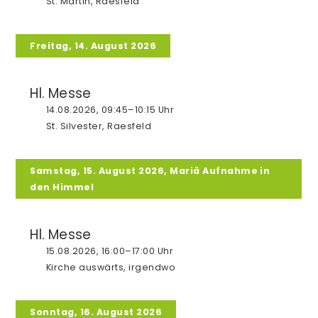
St. Martin, Raesfeld
Firmung
Freitag, 14. August 2026
Ehe
Beauftragung/Weihe
Hl. Messe
Hauskommunion
14.08.2026, 09:45–10:15 Uhr
St. Silvester, Raesfeld
Krankensalbung
Tod
Samstag, 15. August 2026, Mariä Aufnahme in
den Himmel
Hl. Messe
Pfarrei
15.08.2026, 16:00–17:00 Uhr
Über Uns
Kirche auswärts, irgendwo
Pastoralplan
Chöre
Sonntag, 16. August 2026