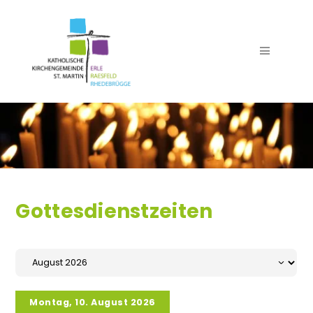
Seelsorgeteam
Gottesdienstzeiten
Team Pfarrbüro
Verwaltung
Team Küster
Team Kirchenmusik
Montag, 10. August 2026
Trauer- und Begräbnisdienst