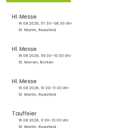
Ökumene
Hl. Messe
Ehrenamt
16.08.2026, 07:30–08:30 Uhr
Gremien
St. Martin, Raesfeld
Erle
Hl. Messe
Kirche St. Silvester
16.08.2026, 09:00–10:00 Uhr
St. Marien, Borken
Gottesdienste
Messdiener
Hl. Messe
Kinder- und Jugendgruppen
16.08.2026, 10:30–11:30 Uhr
St. Martin, Raesfeld
Bücherei
Senioren
Tauffeier
Förderverein
16.08.2026, 11:30–12:00 Uhr
St. Martin, Raesfeld
Eine-Welt-Laden