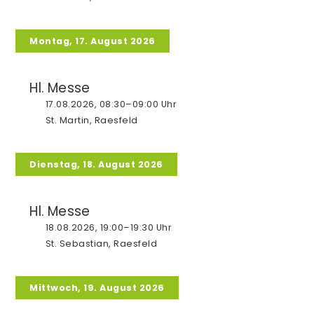
Kolping
Montag, 17. August 2026
Raesfeld
Hl. Messe
Kirche St. Martin
17.08.2026, 08:30–09:00 Uhr
Gemeinschaftshaus MARTINUS
St. Martin, Raesfeld
Gottesdienste
Messdiener
Dienstag, 18. August 2026
Kinder- und Jugendgruppen
Hl. Messe
Senioren
18.08.2026, 19:00–19:30 Uhr
Bücherei
St. Sebastian, Raesfeld
KAB
Mittwoch, 19. August 2026
Kolping
KFD