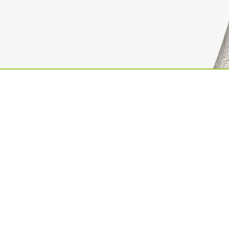
ische Kirchengemeinde
tin
rstraße 1
Raesfeld
2865/7276
2865/7378
: stmartin-raesfeld@bistum-muenster.de