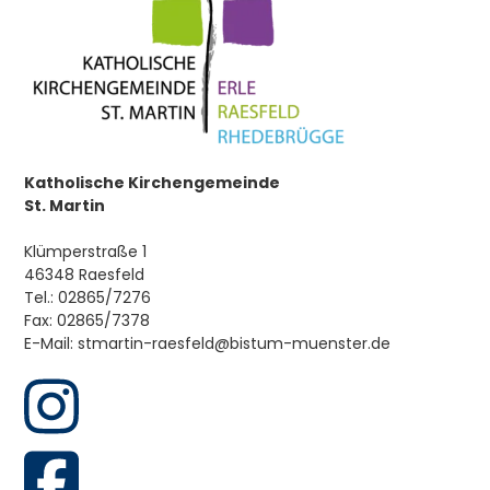
Firmung
Ehe
Beauftragung/Weihe
Hauskommunion
Katholische Kirchengemeinde
Krankensalbung
St. Martin
Tod
Klümperstraße 1
46348 Raesfeld
Tel.: 02865/7276
Fax: 02865/7378
E-Mail: stmartin-raesfeld@bistum-muenster.de
Pfarrei
Über Uns
Pastoralplan
Chöre