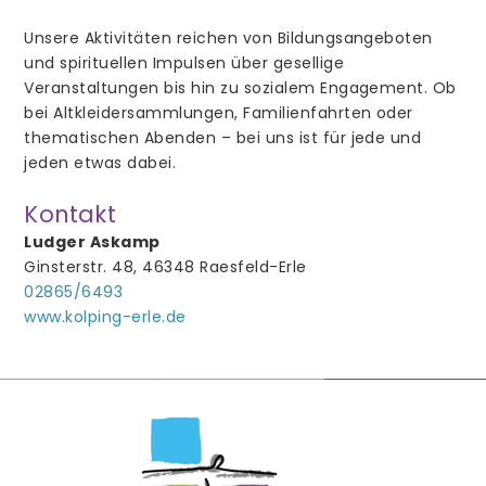
weitere Mitarbeiter/innen
Unsere Aktivitäten reichen von Bildungsangeboten
und spirituellen Impulsen über gesellige
Prävention
Veranstaltungen bis hin zu sozialem Engagement. Ob
bei Altkleidersammlungen, Familienfahrten oder
thematischen Abenden – bei uns ist für jede und
jeden etwas dabei.
Gottesdienste
Kontakt
Aus der Gemeinde
Ludger Askamp
Ginsterstr. 48, 46348 Raesfeld-Erle
Stellenangebote
02865/6493
www.kolping-erle.de
Taufe
Beichte
Erstkommunion