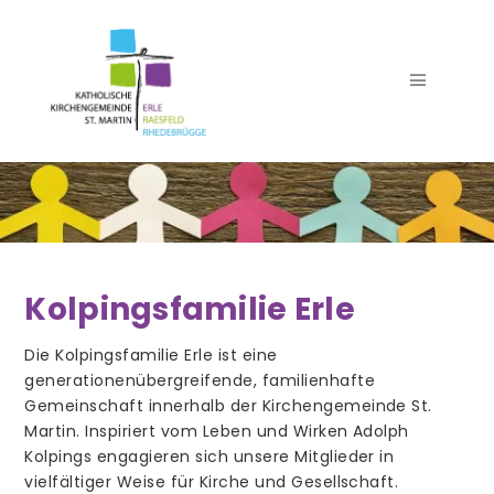
Seelsorgeteam
Kolpingsfamilie Erle
Team Pfarrbüro
Die Kolpingsfamilie Erle ist eine
Verwaltung
generationenübergreifende, familienhafte
Team Küster
Gemeinschaft innerhalb der Kirchengemeinde St.
Martin. Inspiriert vom Leben und Wirken Adolph
Team Kirchenmusik
Kolpings engagieren sich unsere Mitglieder in
vielfältiger Weise für Kirche und Gesellschaft.
Trauer- und Begräbnisdienst