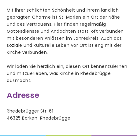
weitere Mitarbeiter/innen
Mit ihrer schlichten Schönheit und ihrem ländlich
geprägten Charme ist St. Marien ein Ort der Nähe
Prävention
und des Vertrauens. Hier finden regelmäßig
Gottesdienste und Andachten statt, oft verbunden
mit besonderen Anlässen im Jahreskreis. Auch das
soziale und kulturelle Leben vor Ort ist eng mit der
Kirche verbunden.
Gottesdienste
Wir laden Sie herzlich ein, diesen Ort kennenzulernen
Aus der Gemeinde
und mitzuerleben, was Kirche in Rhedebrügge
Stellenangebote
ausmacht.
Adresse
Rhedebrügger Str. 61
Taufe
46325 Borken-Rhedebrügge
Beichte
Erstkommunion