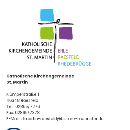
Firmung
Ehe
Beauftragung/Weihe
Hauskommunion
Krankensalbung
Tod
Katholische Kirchengemeinde
St. Martin
Klümperstraße 1
Pfarrei
46348 Raesfeld
Tel.: 02865/7276
Über Uns
Fax: 02865/7378
Pastoralplan
E-Mail: stmartin-raesfeld@bistum-muenster.de
Chöre