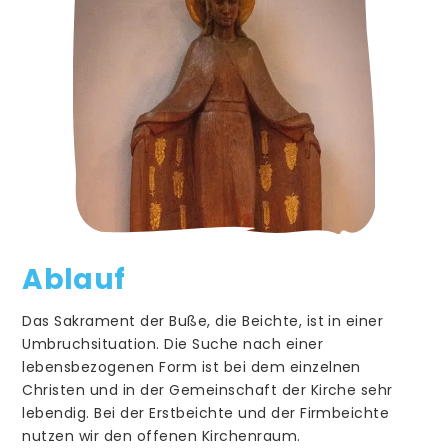
Kolping
Raesfeld
Kirche St. Martin
Gemeinschaftshaus MARTINUS
Gottesdienste
Messdiener
Kinder- und Jugendgruppen
Ablauf
Senioren
Das Sakrament der Buße, die Beichte, ist in einer
Bücherei
Umbruchsituation. Die Suche nach einer
lebensbezogenen Form ist bei dem einzelnen
KAB
Christen und in der Gemeinschaft der Kirche sehr
lebendig. Bei der Erstbeichte und der Firmbeichte
Kolping
nutzen wir den offenen Kirchenraum.
KFD