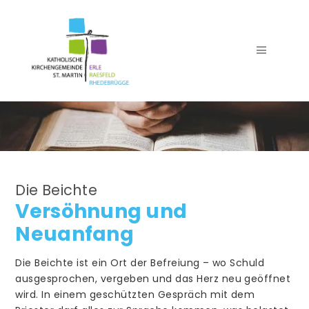
Seelsorgeteam
Die Beichte
Team Pfarrbüro
Versöhnung und
Verwaltung
Neuanfang
Team Küster
Die Beichte ist ein Ort der Befreiung – wo Schuld
Team Kirchenmusik
ausgesprochen, vergeben und das Herz neu geöffnet
wird. In einem geschützten Gespräch mit dem
Trauer- und Begräbnisdienst