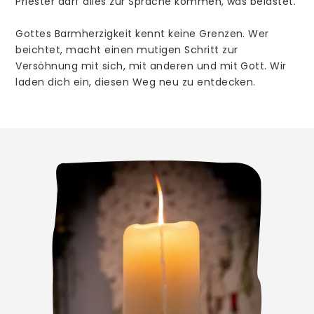
Priester darf alles zur Sprache kommen, was belastet.
weitere Mitarbeiter/innen
Gottes Barmherzigkeit kennt keine Grenzen. Wer
Prävention
beichtet, macht einen mutigen Schritt zur
Versöhnung mit sich, mit anderen und mit Gott. Wir
laden dich ein, diesen Weg neu zu entdecken.
Gottesdienste
Aus der Gemeinde
Stellenangebote
Taufe
Beichte
Erstkommunion