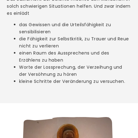
solch schwierigen Situationen helfen. Und zwar indem
Ökumene
es einlädt
Ehrenamt
das Gewissen und die Urteilsfähigkeit zu
Gremien
sensibilisieren
die Fähigkeit zur Selbstkritik, zu Trauer und Reue
nicht zu verlieren
Erle
einen Raum des Aussprechens und des
Kirche St. Silvester
Erzählens zu haben
Worte der Lossprechung, der Verzeihung und
Gottesdienste
der Versöhnung zu hören
kleine Schritte der Veränderung zu versuchen.
Messdiener
Kinder- und Jugendgruppen
Bücherei
Senioren
Förderverein
Eine-Welt-Laden