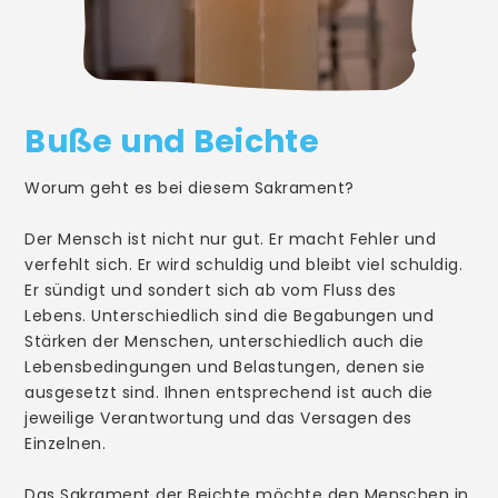
Firmung
Ehe
Beauftragung/Weihe
Buße und Beichte
Hauskommunion
Worum geht es bei diesem Sakrament?
Krankensalbung
Der Mensch ist nicht nur gut. Er macht Fehler und
Tod
verfehlt sich. Er wird schuldig und bleibt viel schuldig.
Er sündigt und sondert sich ab vom Fluss des
Lebens. Unterschiedlich sind die Begabungen und
Stärken der Menschen, unterschiedlich auch die
Lebensbedingungen und Belastungen, denen sie
Pfarrei
ausgesetzt sind. Ihnen entsprechend ist auch die
Über Uns
jeweilige Verantwortung und das Versagen des
Einzelnen.
Pastoralplan
Chöre
Das Sakrament der Beichte möchte den Menschen in