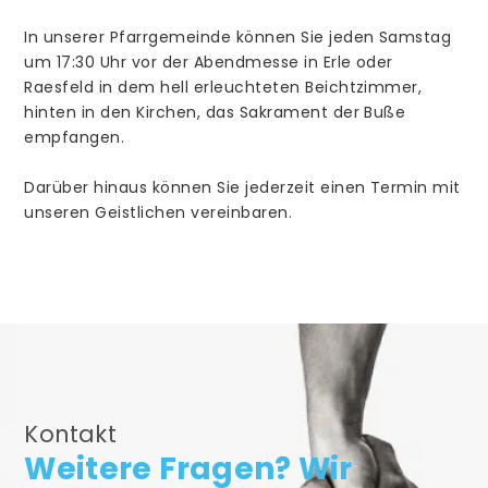
In unserer Pfarrgemeinde können Sie jeden Samstag
um 17:30 Uhr vor der Abendmesse in Erle oder
Rhedebrügge
Raesfeld in dem hell erleuchteten Beichtzimmer,
Kirche St. Marien
hinten in den Kirchen, das Sakrament der Buße
empfangen.
Gottesdienste
Messdiener
Darüber hinaus können Sie jederzeit einen Termin mit
unseren Geistlichen vereinbaren.
Kinder- und Jugendgruppen
Senioren
Kindertagestätten
Kontakt
TelefonSeelsorge
Weitere Fragen? Wir
Caritas