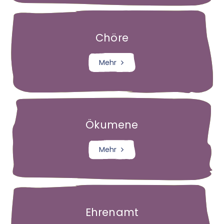
Kolping
Chöre
Raesfeld
Mehr
Kirche St. Martin
Gemeinschaftshaus MARTINUS
Gottesdienste
Messdiener
Ökumene
Kinder- und Jugendgruppen
Mehr
Senioren
Bücherei
KAB
Kolping
Ehrenamt
KFD