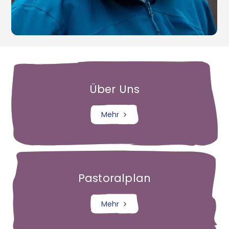
Ökumene
Ehrenamt
Gremien
Erle
Über Uns
Kirche St. Silvester
Mehr
Gottesdienste
Messdiener
Kinder- und Jugendgruppen
Bücherei
Pastoralplan
Senioren
Mehr
Förderverein
Eine-Welt-Laden