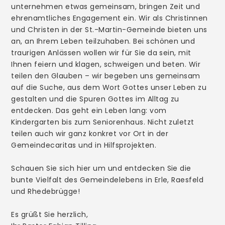
unternehmen etwas gemeinsam, bringen Zeit und
weitere Mitarbeiter/innen
ehrenamtliches Engagement ein. Wir als Christinnen
und Christen in der St.-Martin-Gemeinde bieten uns
Prävention
an, an Ihrem Leben teilzuhaben. Bei schönen und
traurigen Anlässen wollen wir für Sie da sein, mit
Ihnen feiern und klagen, schweigen und beten. Wir
teilen den Glauben – wir begeben uns gemeinsam
auf die Suche, aus dem Wort Gottes unser Leben zu
Gottesdienste
gestalten und die Spuren Gottes im Alltag zu
Aus der Gemeinde
entdecken. Das geht ein Leben lang: vom
Kindergarten bis zum Seniorenhaus. Nicht zuletzt
Stellenangebote
teilen auch wir ganz konkret vor Ort in der
Gemeindecaritas und in Hilfsprojekten.
Schauen Sie sich hier um und entdecken Sie die
bunte Vielfalt des Gemeindelebens in Erle, Raesfeld
Taufe
und Rhedebrügge!
Beichte
Es grüßt Sie herzlich,
Erstkommunion