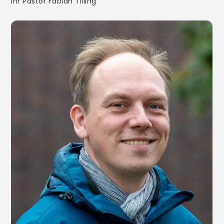
Ihr Pastor Fabian Tilling
Firmung
Ehe
Beauftragung/Weihe
Hauskommunion
Krankensalbung
Tod
Pfarrei
Über Uns
Pastoralplan
Chöre