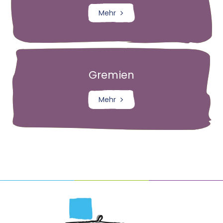
Mehr
Rhedebrügge
Kirche St. Marien
Gottesdienste
Gremien
Messdiener
Mehr
Kinder- und Jugendgruppen
Senioren
Kindertagestätten
TelefonSeelsorge
Caritas