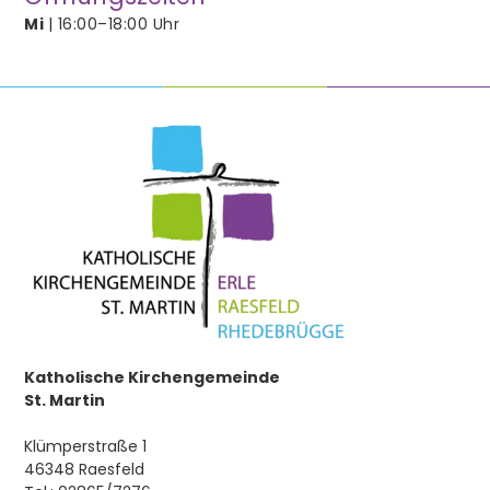
Mi
| 16:00–18:00 Uhr
Firmung
Ehe
Beauftragung/Weihe
Hauskommunion
Krankensalbung
Tod
Pfarrei
Katholische Kirchengemeinde
St. Martin
Über Uns
Pastoralplan
Klümperstraße 1
46348 Raesfeld
Chöre