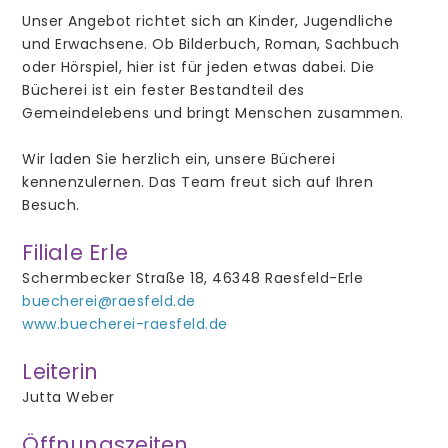
Unser Angebot richtet sich an Kinder, Jugendliche
weitere Mitarbeiter/innen
und Erwachsene. Ob Bilderbuch, Roman, Sachbuch
Prävention
oder Hörspiel, hier ist für jeden etwas dabei. Die
Bücherei ist ein fester Bestandteil des
Gemeindelebens und bringt Menschen zusammen.
Wir laden Sie herzlich ein, unsere Bücherei
Gottesdienste
kennenzulernen. Das Team freut sich auf Ihren
Besuch.
Aus der Gemeinde
Filiale Erle
Stellenangebote
Schermbecker Straße 18, 46348 Raesfeld-Erle
buecherei@raesfeld.de
www.buecherei-raesfeld.de
Leiterin
Taufe
Jutta Weber
Beichte
Öffnungszeiten
Erstkommunion