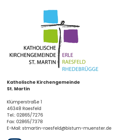
Firmung
Ehe
Beauftragung/Weihe
Hauskommunion
Krankensalbung
Tod
Katholische Kirchengemeinde
St. Martin
Klümperstraße 1
Pfarrei
46348 Raesfeld
Tel.: 02865/7276
Über Uns
Fax: 02865/7378
Pastoralplan
E-Mail: stmartin-raesfeld@bistum-muenster.de
Chöre