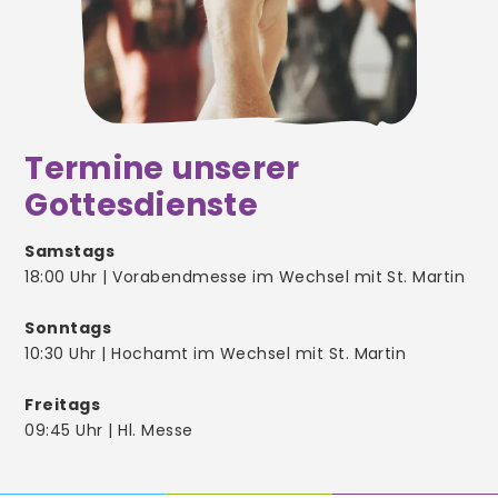
weitere Mitarbeiter/innen
Prävention
Termine unserer
Gottesdienste
Gottesdienste
Aus der Gemeinde
Samstags
18:00 Uhr | Vorabendmesse im Wechsel mit St. Martin
Stellenangebote
Sonntags
10:30 Uhr | Hochamt im Wechsel mit St. Martin
Freitags
Taufe
09:45 Uhr | Hl. Messe
Beichte
Erstkommunion