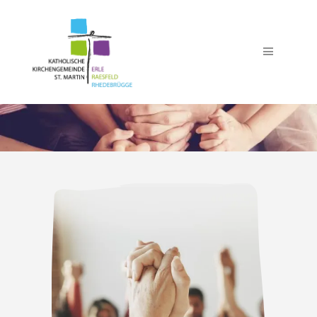
Seelsorgeteam
Team Pfarrbüro
Verwaltung
Team Küster
Team Kirchenmusik
Trauer- und Begräbnisdienst